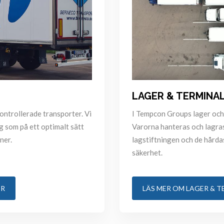
LAGER & TERMINA
ntrollerade transporter. Vi
I Tempcon Groups lager och 
g som på ett optimalt sätt
Varorna hanteras och lagras 
ner.
lagstiftningen och de hårda
säkerhet.
ER
LÄS MER OM LAGER & T